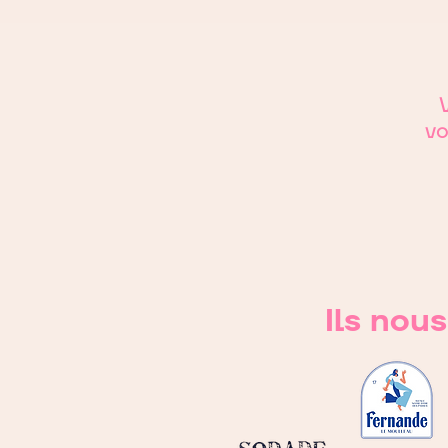
V
vo
Ils nou