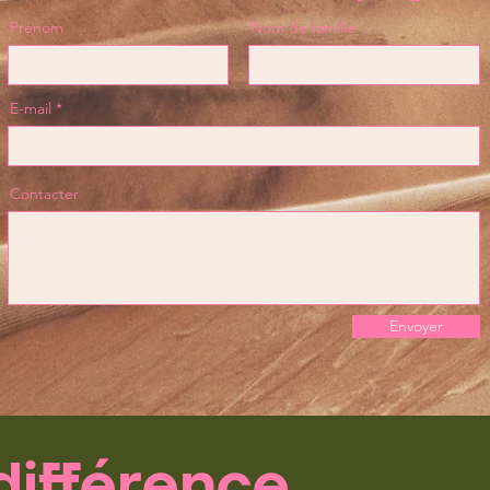
Prénom
Nom de famille
E-mail
Contacter
Envoyer
différence.