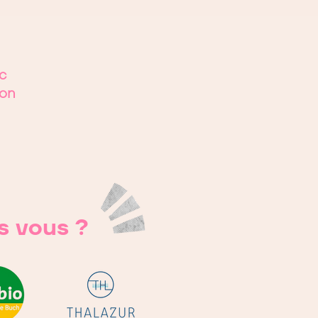
c
ion
s vous ?