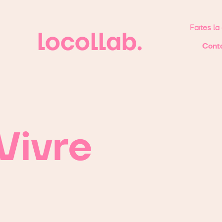
Faites la 
locollab.
Cont
Vivre