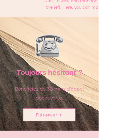
Want to view and manage all your collections
the left. Here, you can make changes to you
Toujours hésitant ?
Bénéficiez de 30 mins d'appel
découverte.
Réserver