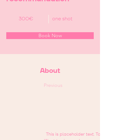
300€
one shot
Book Now
About
Previous
This is placeholder text. To change this cont